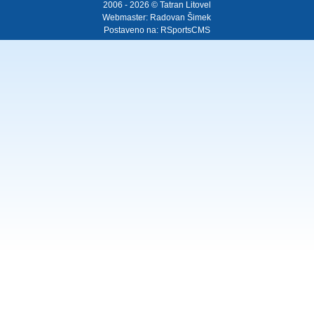
2006 - 2026 © Tatran Litovel
Webmaster:
Radovan Šimek
Postaveno na:
RSportsCMS