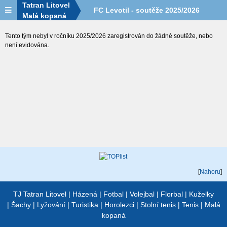
Tatran Litovel
FC Levotil - soutěže 2025/2026
Malá kopaná
Tento tým nebyl v ročníku 2025/2026 zaregistrován do žádné soutěže, nebo
není evidována.
[
Nahoru
]
TJ Tatran Litovel
|
Házená
|
Fotbal
|
Volejbal
|
Florbal
|
Kuželky
|
Šachy
|
Lyžování
|
Turistika
|
Horolezci
|
Stolní tenis
|
Tenis
|
Malá
kopaná