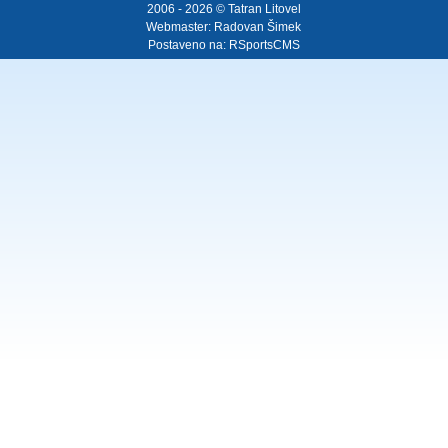
2006 - 2026 © Tatran Litovel
Webmaster:
Radovan Šimek
Postaveno na:
RSportsCMS