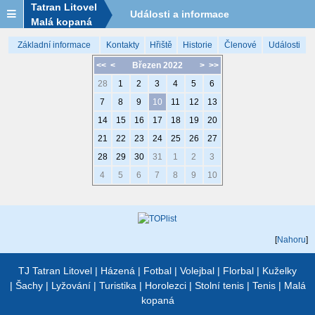
Tatran Litovel
Události a informace
Malá kopaná
Základní informace
Kontakty
Hřiště
Historie
Členové
Události
<<
<
Březen 2022
>
>>
28
1
2
3
4
5
6
7
8
9
10
11
12
13
14
15
16
17
18
19
20
21
22
23
24
25
26
27
28
29
30
31
1
2
3
4
5
6
7
8
9
10
[
Nahoru
]
TJ Tatran Litovel
|
Házená
|
Fotbal
|
Volejbal
|
Florbal
|
Kuželky
|
Šachy
|
Lyžování
|
Turistika
|
Horolezci
|
Stolní tenis
|
Tenis
|
Malá
kopaná