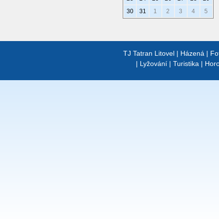
30
31
1
2
3
4
5
TJ Tatran Litovel
|
Házená
|
Fo
|
Lyžování
|
Turistika
|
Horo