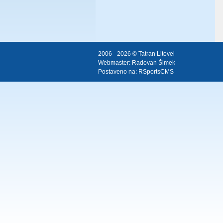
2006 - 2026 © Tatran Litovel
Webmaster:
Radovan Šimek
Postaveno na:
RSportsCMS