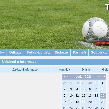
lky
Odkazy
Fotky & videa
Diskuze
Partneři
Soupiska
Události a informace
Základní informace
Kontakty
Hřiště
Histo
<<
<
Leden 2023
>
>>
26
27
28
29
30
31
1
2
3
4
5
6
7
8
9
10
11
12
13
14
15
16
17
18
19
20
21
22
23
24
25
26
27
28
29