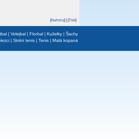
[
Nahoru
]
| [
Tisk
]
tbal
|
Volejbal
|
Florbal
|
Kuželky
|
Šachy
lezci
|
Stolní tenis
|
Tenis
|
Malá kopaná