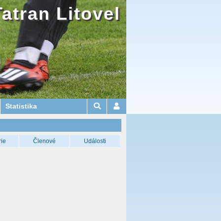
Tatran Litovel
Statistika
rie
Členové
Události