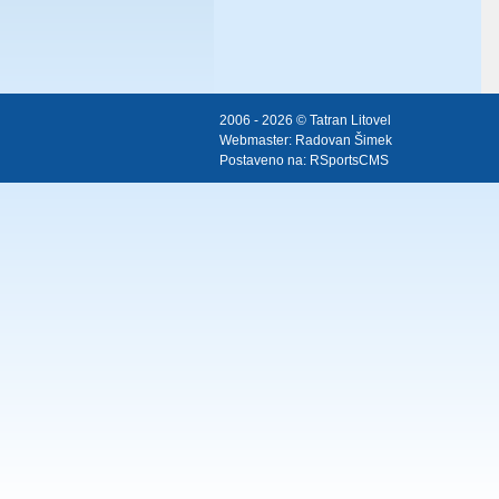
2006 - 2026 © Tatran Litovel
Webmaster:
Radovan Šimek
Postaveno na:
RSportsCMS