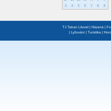
3
4
5
6
7
8
9
TJ Tatran Litovel
|
Házená
|
Fo
|
Lyžování
|
Turistika
|
Horo