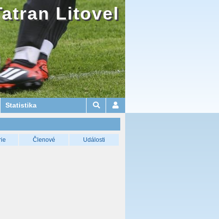
Tatran Litovel
Statistika
rie
Členové
Události