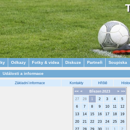
lky
Odkazy
Fotky & videa
Diskuze
Partneři
Soupiska
Události a informace
Základní informace
Kontakty
Hřiště
Histo
<<
<
Březen 2023
>
>>
27
28
1
2
3
4
5
6
7
8
9
10
11
12
13
14
15
16
17
18
19
20
21
22
23
24
25
26
27
28
29
30
31
1
2