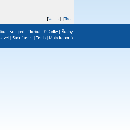
[
Nahoru
]
| [
Tisk
]
tbal
|
Volejbal
|
Florbal
|
Kuželky
|
Šachy
lezci
|
Stolní tenis
|
Tenis
|
Malá kopaná