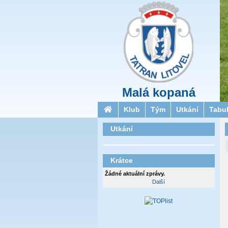
Malá kopaná
Klub
Tým
Utkání
Tabu
Utkání
Krátce
Žádné aktuální zprávy.
Další