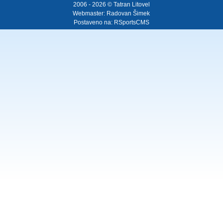
2006 - 2026 © Tatran Litovel
Webmaster:
Radovan Šimek
Postaveno na:
RSportsCMS