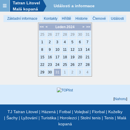
Tatran Litovel
Události a informace
Malá kopaná
Základní informace
Kontakty
Hřiště
Historie
Členové
Události
<<
<
Leden 2024
>
>>
25
26
27
28
29
30
31
1
2
3
4
5
6
7
8
9
10
11
12
13
14
15
16
17
18
19
20
21
22
23
24
25
26
27
28
29
30
31
1
2
3
4
[
Nahoru
]
TJ Tatran Litovel
|
Házená
|
Fotbal
|
Volejbal
|
Florbal
|
Kuželky
|
Šachy
|
Lyžování
|
Turistika
|
Horolezci
|
Stolní tenis
|
Tenis
|
Malá
kopaná