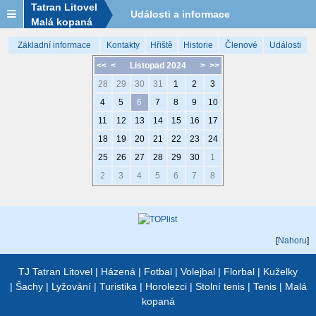
Tatran Litovel
Události a informace
Malá kopaná
Základní informace
Kontakty
Hřiště
Historie
Členové
Události
<<
<
Listopad 2024
>
>>
28
29
30
31
1
2
3
4
5
6
7
8
9
10
11
12
13
14
15
16
17
18
19
20
21
22
23
24
25
26
27
28
29
30
1
2
3
4
5
6
7
8
[
Nahoru
]
TJ Tatran Litovel
|
Házená
|
Fotbal
|
Volejbal
|
Florbal
|
Kuželky
|
Šachy
|
Lyžování
|
Turistika
|
Horolezci
|
Stolní tenis
|
Tenis
|
Malá
kopaná