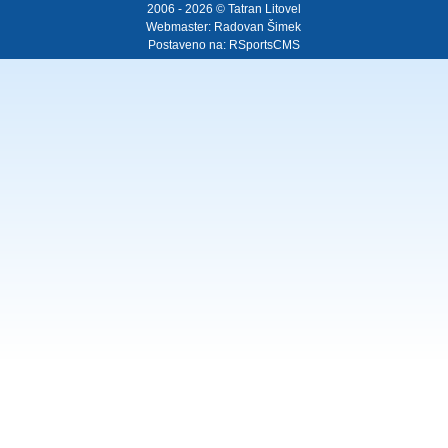
2006 - 2026 © Tatran Litovel
Webmaster:
Radovan Šimek
Postaveno na:
RSportsCMS