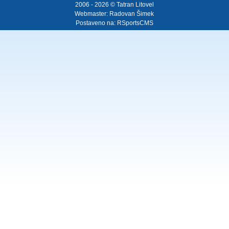
2006 - 2026 © Tatran Litovel
Webmaster:
Radovan Šimek
Postaveno na:
RSportsCMS