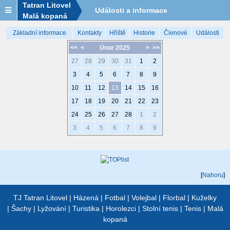
Tatran Litovel
Události a informace
Malá kopaná
Základní informace
Kontakty
Hřiště
Historie
Členové
Události
<<
<
Únor 2025
>
>>
27
28
29
30
31
1
2
3
4
5
6
7
8
9
10
11
12
13
14
15
16
17
18
19
20
21
22
23
24
25
26
27
28
1
2
3
4
5
6
7
8
9
[
Nahoru
]
TJ Tatran Litovel
|
Házená
|
Fotbal
|
Volejbal
|
Florbal
|
Kuželky
|
Šachy
|
Lyžování
|
Turistika
|
Horolezci
|
Stolní tenis
|
Tenis
|
Malá
kopaná