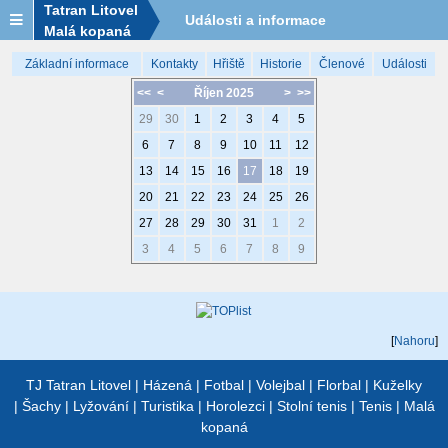
Tatran Litovel
Události a informace
Malá kopaná
Základní informace
Kontakty
Hřiště
Historie
Členové
Události
<<
<
Říjen 2025
>
>>
29
30
1
2
3
4
5
6
7
8
9
10
11
12
13
14
15
16
17
18
19
20
21
22
23
24
25
26
27
28
29
30
31
1
2
3
4
5
6
7
8
9
[
Nahoru
]
TJ Tatran Litovel
|
Házená
|
Fotbal
|
Volejbal
|
Florbal
|
Kuželky
|
Šachy
|
Lyžování
|
Turistika
|
Horolezci
|
Stolní tenis
|
Tenis
|
Malá
kopaná