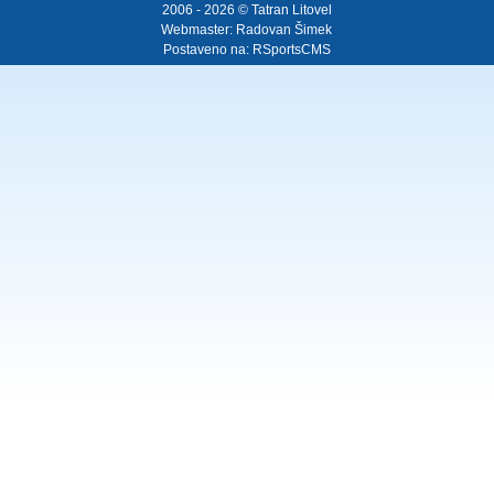
2006 - 2026 © Tatran Litovel
Webmaster:
Radovan Šimek
Postaveno na:
RSportsCMS