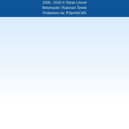
2006 - 2026 © Tatran Litovel
Webmaster:
Radovan Šimek
Postaveno na:
RSportsCMS