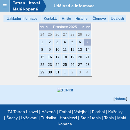
Tatran Litovel
Události a informace
Malá kopaná
Základní informace
Kontakty
Hřiště
Historie
Členové
Události
<<
<
Prosinec 2025
>
>>
24
25
26
27
28
29
30
1
2
3
4
5
6
7
8
9
10
11
12
13
14
15
16
17
18
19
20
21
22
23
24
25
26
27
28
29
30
31
1
2
3
4
[
Nahoru
]
TJ Tatran Litovel
|
Házená
|
Fotbal
|
Volejbal
|
Florbal
|
Kuželky
|
Šachy
|
Lyžování
|
Turistika
|
Horolezci
|
Stolní tenis
|
Tenis
|
Malá
kopaná