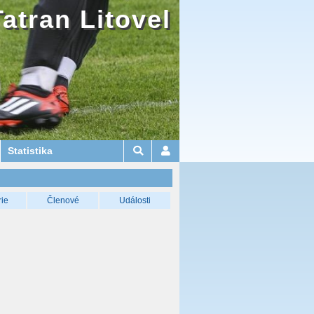
Tatran Litovel
Statistika
rie
Členové
Události