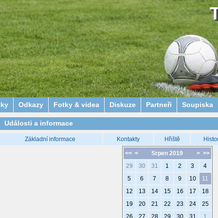
lky
Odkazy
Fotky & videa
Diskuze
Partneři
Soupiska
Události a informace
Základní informace
Kontakty
Hřiště
Histo
<<
<
Srpen 2019
>
>>
29
30
31
1
2
3
4
5
6
7
8
9
10
11
12
13
14
15
16
17
18
19
20
21
22
23
24
25
26
27
28
29
30
31
1