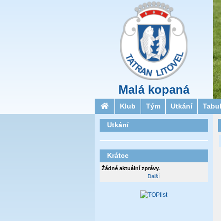
Malá kopaná
Klub
Tým
Utkání
Tabu
Utkání
Krátce
Žádné aktuální zprávy.
Další