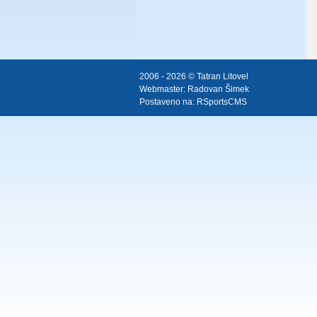
2006 - 2026 © Tatran Litovel
Webmaster:
Radovan Šimek
Postaveno na:
RSportsCMS