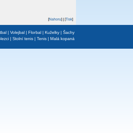
[
Nahoru
]
| [
Tisk
]
tbal
|
Volejbal
|
Florbal
|
Kuželky
|
Šachy
lezci
|
Stolní tenis
|
Tenis
|
Malá kopaná