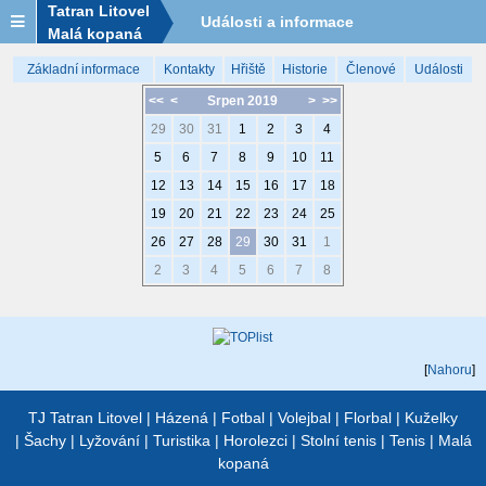
Tatran Litovel
Události a informace
Malá kopaná
Základní informace
Kontakty
Hřiště
Historie
Členové
Události
<<
<
Srpen 2019
>
>>
29
30
31
1
2
3
4
5
6
7
8
9
10
11
12
13
14
15
16
17
18
19
20
21
22
23
24
25
26
27
28
29
30
31
1
2
3
4
5
6
7
8
[
Nahoru
]
TJ Tatran Litovel
|
Házená
|
Fotbal
|
Volejbal
|
Florbal
|
Kuželky
|
Šachy
|
Lyžování
|
Turistika
|
Horolezci
|
Stolní tenis
|
Tenis
|
Malá
kopaná