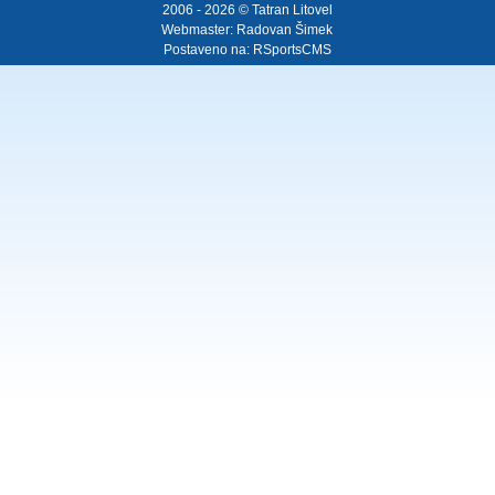
2006 - 2026 © Tatran Litovel
Webmaster:
Radovan Šimek
Postaveno na:
RSportsCMS