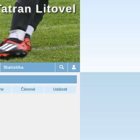
Tatran Litovel
Statistika
rie
Členové
Události