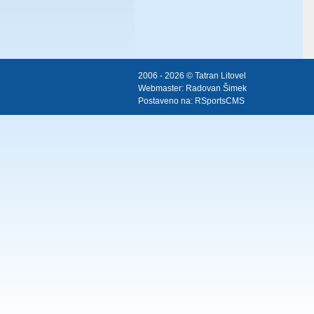
2006 - 2026 © Tatran Litovel
Webmaster:
Radovan Šimek
Postaveno na:
RSportsCMS