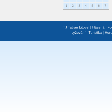
1
2
3
4
5
6
7
TJ Tatran Litovel
|
Házená
|
Fo
|
Lyžování
|
Turistika
|
Horo