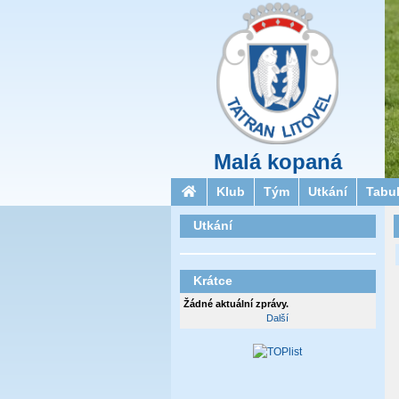
Malá kopaná
Klub
Tým
Utkání
Tabu
Utkání
Krátce
Žádné aktuální zprávy.
Další