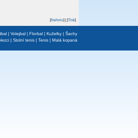
[
Nahoru
]
| [
Tisk
]
tbal
|
Volejbal
|
Florbal
|
Kuželky
|
Šachy
lezci
|
Stolní tenis
|
Tenis
|
Malá kopaná