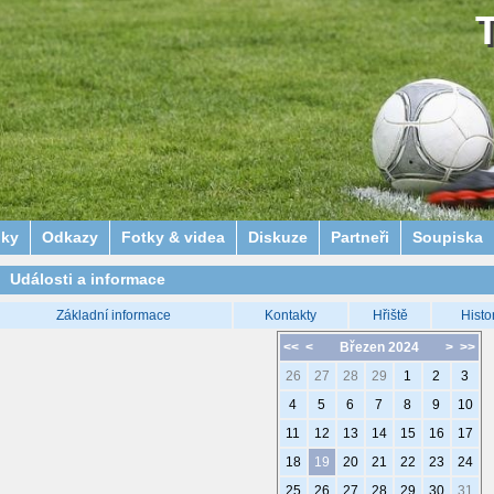
lky
Odkazy
Fotky & videa
Diskuze
Partneři
Soupiska
Události a informace
Základní informace
Kontakty
Hřiště
Histo
<<
<
Březen 2024
>
>>
26
27
28
29
1
2
3
4
5
6
7
8
9
10
11
12
13
14
15
16
17
18
19
20
21
22
23
24
25
26
27
28
29
30
31