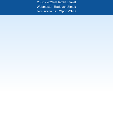
2006 - 2026 © Tatran Litovel
Webmaster:
Radovan Šimek
Postaveno na:
RSportsCMS