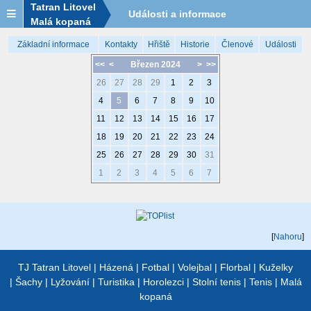
Tatran Litovel
Události a informace
Malá kopaná
Základní informace
Kontakty
Hřiště
Historie
Členové
Události
<<
<
Březen 2024
>
>>
26
27
28
29
1
2
3
4
5
6
7
8
9
10
11
12
13
14
15
16
17
18
19
20
21
22
23
24
25
26
27
28
29
30
31
1
2
3
4
5
6
7
[
Nahoru
]
TJ Tatran Litovel
|
Házená
|
Fotbal
|
Volejbal
|
Florbal
|
Kuželky
|
Šachy
|
Lyžování
|
Turistika
|
Horolezci
|
Stolní tenis
|
Tenis
|
Malá
kopaná