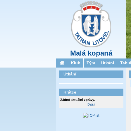
Malá kopaná
Klub
Tým
Utkání
Tabu
Utkání
Krátce
Žádné aktuální zprávy.
Další