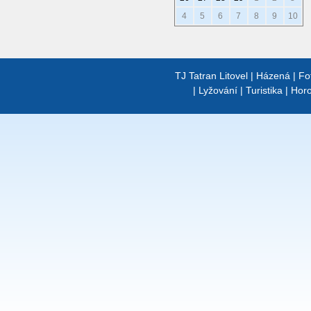
4
5
6
7
8
9
10
TJ Tatran Litovel
|
Házená
|
Fo
|
Lyžování
|
Turistika
|
Horo