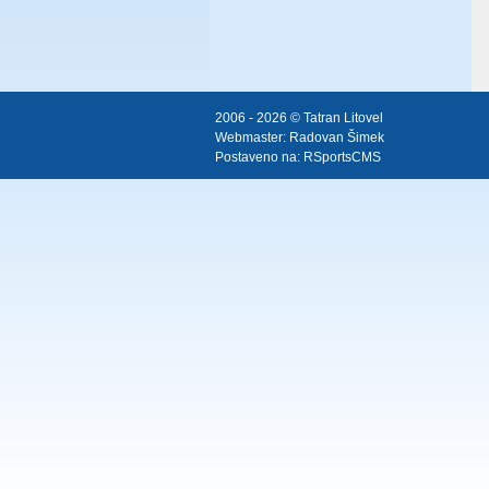
2006 - 2026 © Tatran Litovel
Webmaster:
Radovan Šimek
Postaveno na:
RSportsCMS