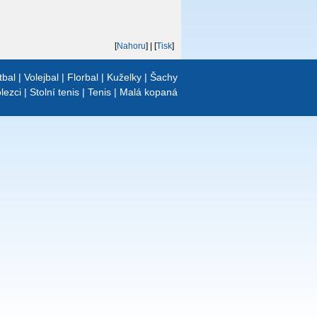
[
Nahoru
]
| [
Tisk
]
tbal
|
Volejbal
|
Florbal
|
Kuželky
|
Šachy
lezci
|
Stolní tenis
|
Tenis
|
Malá kopaná