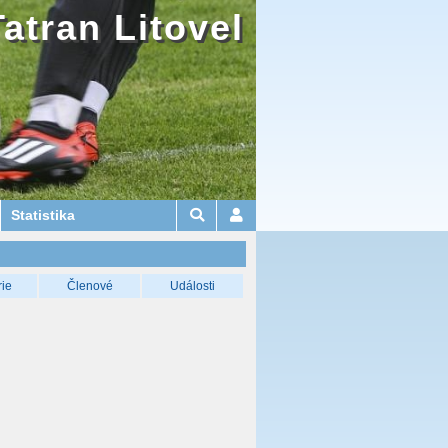
Tatran Litovel
Statistika
rie
Členové
Události