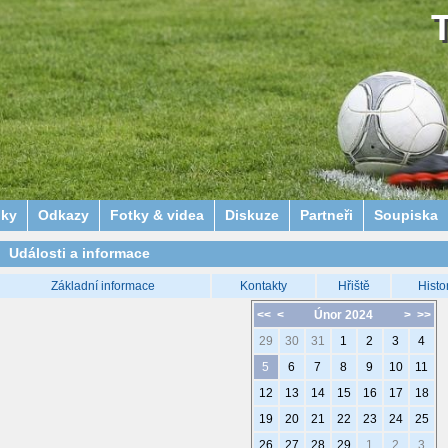
lky
Odkazy
Fotky & videa
Diskuze
Partneři
Soupiska
Události a informace
Základní informace
Kontakty
Hřiště
Histo
<<
<
Únor 2024
>
>>
29
30
31
1
2
3
4
5
6
7
8
9
10
11
12
13
14
15
16
17
18
19
20
21
22
23
24
25
26
27
28
29
1
2
3