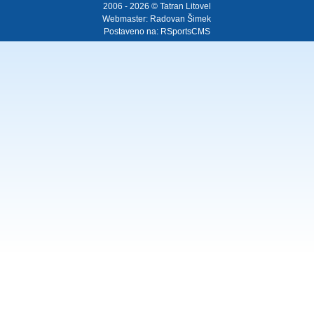
2006 - 2026 © Tatran Litovel
Webmaster:
Radovan Šimek
Postaveno na:
RSportsCMS