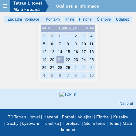
Tatran Litovel
Události a informace
Malá kopaná
Základní informace
Kontakty
Hřiště
Historie
Členové
Události
<<
<
Únor 2024
>
>>
29
30
31
1
2
3
4
5
6
7
8
9
10
11
12
13
14
15
16
17
18
19
20
21
22
23
24
25
26
27
28
29
1
2
3
4
5
6
7
8
9
10
[
Nahoru
]
TJ Tatran Litovel
|
Házená
|
Fotbal
|
Volejbal
|
Florbal
|
Kuželky
|
Šachy
|
Lyžování
|
Turistika
|
Horolezci
|
Stolní tenis
|
Tenis
|
Malá
kopaná