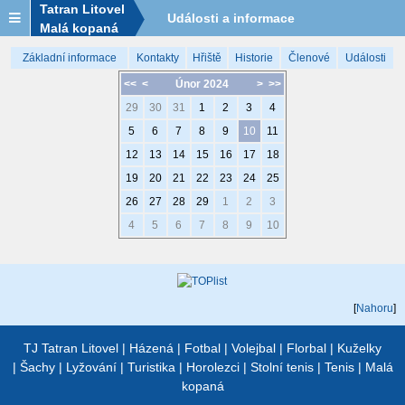
Tatran Litovel
Události a informace
Malá kopaná
Základní informace
Kontakty
Hřiště
Historie
Členové
Události
<<
<
Únor 2024
>
>>
29
30
31
1
2
3
4
5
6
7
8
9
10
11
12
13
14
15
16
17
18
19
20
21
22
23
24
25
26
27
28
29
1
2
3
4
5
6
7
8
9
10
[
Nahoru
]
TJ Tatran Litovel
|
Házená
|
Fotbal
|
Volejbal
|
Florbal
|
Kuželky
|
Šachy
|
Lyžování
|
Turistika
|
Horolezci
|
Stolní tenis
|
Tenis
|
Malá
kopaná