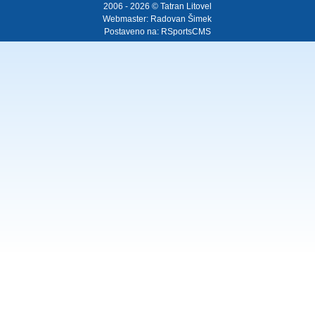
2006 - 2026 © Tatran Litovel
Webmaster:
Radovan Šimek
Postaveno na:
RSportsCMS