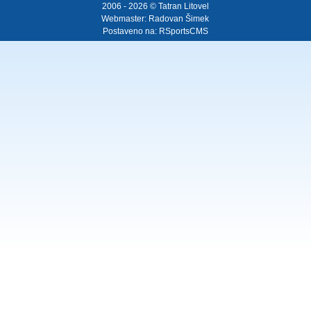
2006 - 2026 © Tatran Litovel
Webmaster:
Radovan Šimek
Postaveno na:
RSportsCMS