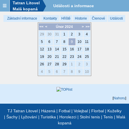
Tatran Litovel
Události a informace
Malá kopaná
Základní informace
Kontakty
Hřiště
Historie
Členové
Události
<<
<
Únor 2024
>
>>
29
30
31
1
2
3
4
5
6
7
8
9
10
11
12
13
14
15
16
17
18
19
20
21
22
23
24
25
26
27
28
29
1
2
3
4
5
6
7
8
9
10
[
Nahoru
]
TJ Tatran Litovel
|
Házená
|
Fotbal
|
Volejbal
|
Florbal
|
Kuželky
|
Šachy
|
Lyžování
|
Turistika
|
Horolezci
|
Stolní tenis
|
Tenis
|
Malá
kopaná