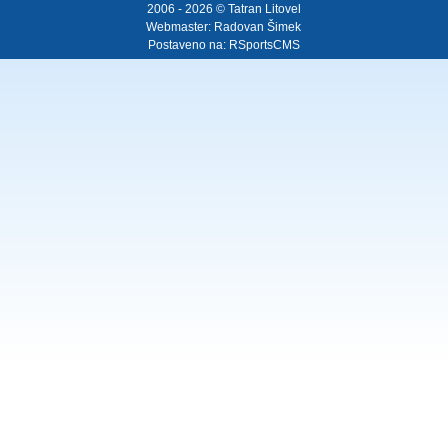
2006 - 2026 © Tatran Litovel
Webmaster:
Radovan Šimek
Postaveno na:
RSportsCMS