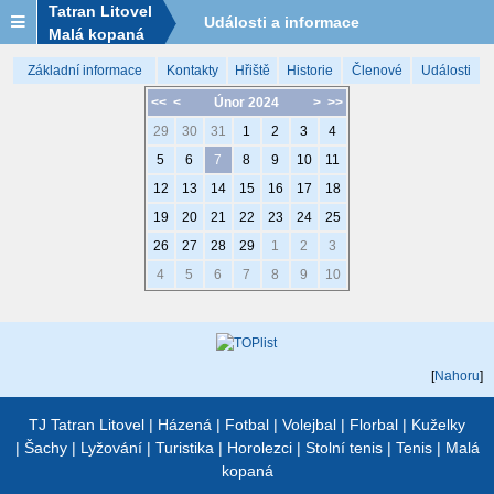
Tatran Litovel
Události a informace
Malá kopaná
Základní informace
Kontakty
Hřiště
Historie
Členové
Události
<<
<
Únor 2024
>
>>
29
30
31
1
2
3
4
5
6
7
8
9
10
11
12
13
14
15
16
17
18
19
20
21
22
23
24
25
26
27
28
29
1
2
3
4
5
6
7
8
9
10
[
Nahoru
]
TJ Tatran Litovel
|
Házená
|
Fotbal
|
Volejbal
|
Florbal
|
Kuželky
|
Šachy
|
Lyžování
|
Turistika
|
Horolezci
|
Stolní tenis
|
Tenis
|
Malá
kopaná